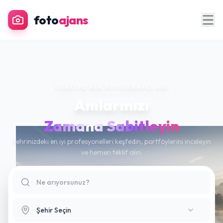
foto
ajans
TÜRKIYE'NIN FOTOĞRAFÇI AĞI
Anılarınızı
Zamana Sabitleyin
Şehrinizdeki en iyi profesyonelleri keşfedin, portföylerini inceleyin
ve hemen teklif alın.
Şehir Seçin